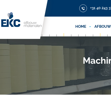
+31 40 243 3
HOME
AFBOUW
Machi