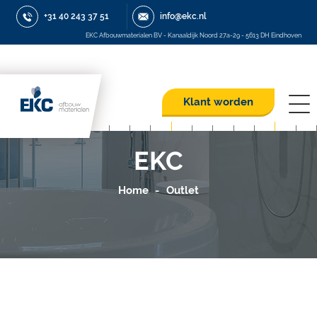
+31 40 243 37 51
info@ekc.nl
EKC Afbouwmaterialen BV - Kanaaldijk Noord 27a-29 - 5613 DH Eindhoven
Klant worden
EKC
Home
Outlet