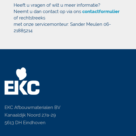
Heeft u vragen of wilt u meer informatie?
Neemt u dan contact op via ons
contactformulier
of rechtstreeks
met onze servicemonteur: Sander Meulen 06-
21885214
EKC Afbouwmaterialen BV
Kanaaldijk Noord 27a-29
5613 DH Eindhoven